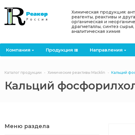
Назад
Назад
Назад
Назад
Назад
Химическая продукция: ан
реагенты, реактивы и друг
органическая и неорганиче
Компания
Продукция
Направления
Информация
Антипирены
драгметаллы, синтез сырья,
аналитическая химия
О компании
Антипирены
Антипирены
Новости
Органически
OceanСhem
антипирены
Компания
Продукция
Направления
Лицензии
Отвердители
Акции
Химические реактивы
Неорганичес
Macklin
антипирены
Партнеры
Вопрос-ответ
Каталог продукции
Химические реактивы Macklin
Кальций фо
Химические реагенты
Кальций фосфорилхо
Документы
Политика
3ASenrise
конфиденциальности
Отзывы
Химические вещества
BLDpharm
Реквизиты
Меню раздела
Филиалы