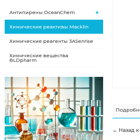
Антипирены OceanСhem
Химические реактивы Macklin
Химические реагенты 3ASenrise
Химические вещества
BLDpharm
Подробн
← Назад к