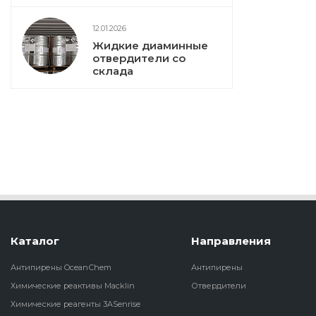
12.01.2026
Жидкие диаминные
отвердители со
склада
Каталог
Направления
Антипирены OceanСhem
Антипирены
Химические реактивы Macklin
Отвердители
Химические реагенты 3ASenrise