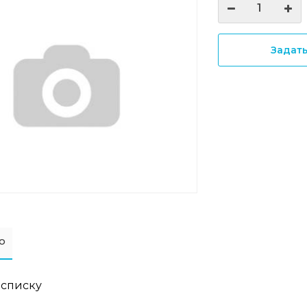
Задат
о
 списку