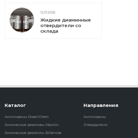
12.01.2026
Жидкие диаминные
отвердители со
склада
Каталог
Направления
Антипирены OceanСhem
Антипирены
Химические реактивы Macklin
Отвердители
Химические реагенты 3ASenrise