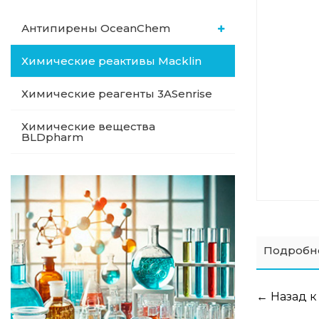
Антипирены OceanСhem
Химические реактивы Macklin
Химические реагенты 3ASenrise
Химические вещества
BLDpharm
Подробн
← Назад к