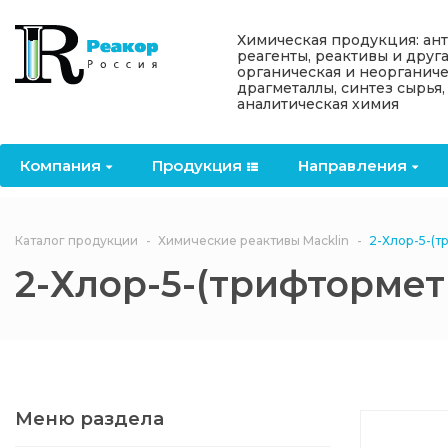
Назад
Назад
Назад
Назад
Назад
Химическая продукция: ан
реагенты, реактивы и друг
органическая и неорганиче
Компания
Продукция
Направления
Информация
Антипирены
драгметаллы, синтез сырья,
аналитическая химия
О компании
Антипирены
Антипирены
Новости
Органически
OceanСhem
антипирены
Компания
Продукция
Направления
Лицензии
Отвердители
Акции
Химические реактивы
Неорганичес
Macklin
антипирены
Партнеры
Вопрос-ответ
Каталог продукции
Химические реактивы Macklin
2-Хлор-5-(
Химические реагенты
2-Хлор-5-(трифторме
Документы
Политика
3ASenrise
конфиденциальности
Отзывы
Химические вещества
BLDpharm
Реквизиты
Меню раздела
Филиалы