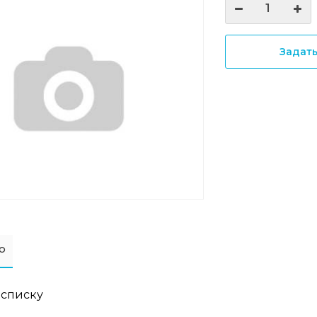
Задат
о
 списку