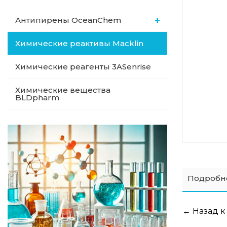
Антипирены OceanСhem
Химические реактивы Macklin
Химические реагенты 3ASenrise
Химические вещества
BLDpharm
Подробн
← Назад к