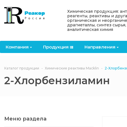
Назад
Назад
Назад
Назад
Назад
Химическая продукция: ан
реагенты, реактивы и друг
органическая и неорганиче
Компания
Продукция
Направления
Информация
Антипирены
драгметаллы, синтез сырья,
аналитическая химия
О компании
Антипирены
Антипирены
Новости
Органически
OceanСhem
антипирены
Компания
Продукция
Направления
Лицензии
Отвердители
Акции
Химические реактивы
Неорганичес
Macklin
антипирены
Партнеры
Вопрос-ответ
Каталог продукции
Химические реактивы Macklin
2-Хлорбенз
Химические реагенты
2-Хлорбензиламин
Документы
Политика
3ASenrise
конфиденциальности
Отзывы
Химические вещества
BLDpharm
Реквизиты
Меню раздела
Филиалы