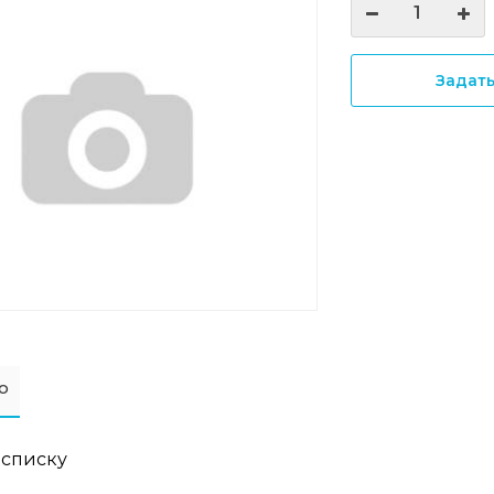
Задат
о
 списку