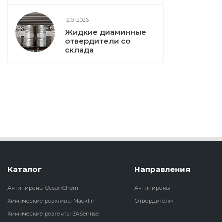
12.01.2026
Жидкие диаминные
отвердители со
склада
Каталог
Направления
Антипирены OceanСhem
Антипирены
Химические реактивы Macklin
Отвердители
Химические реагенты 3ASenrise