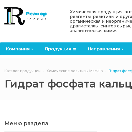
Назад
Назад
Назад
Назад
Назад
Химическая продукция: ан
реагенты, реактивы и друг
органическая и неорганиче
Компания
Продукция
Направления
Информация
Антипирены
драгметаллы, синтез сырья,
аналитическая химия
О компании
Антипирены
Антипирены
Новости
Органически
OceanСhem
антипирены
Компания
Продукция
Направления
Лицензии
Отвердители
Акции
Химические реактивы
Неорганичес
Macklin
антипирены
Партнеры
Вопрос-ответ
Каталог продукции
Химические реактивы Macklin
Гидрат фосф
Химические реагенты
Гидрат фосфата каль
Документы
Политика
3ASenrise
конфиденциальности
Отзывы
Химические вещества
BLDpharm
Реквизиты
Меню раздела
Филиалы