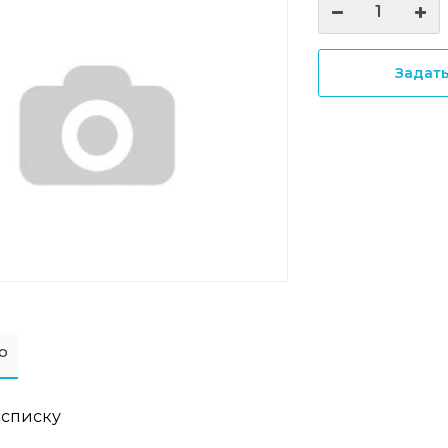
Задат
о
 списку