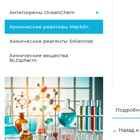
Антипирены OceanСhem
Химические реактивы Macklin
Химические реагенты 3ASenrise
Химические вещества
BLDpharm
Подробн
← Назад к