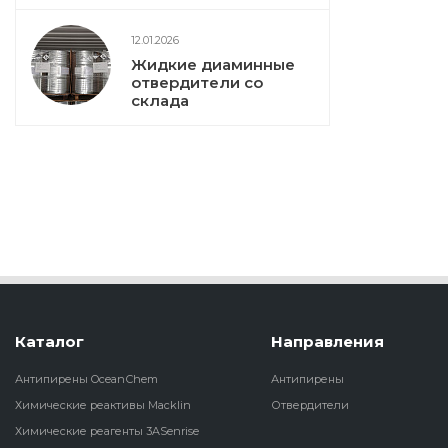
12.01.2026
Жидкие диаминные
отвердители со
склада
Каталог
Направления
Антипирены OceanСhem
Антипирены
Химические реактивы Macklin
Отвердители
Химические реагенты 3ASenrise