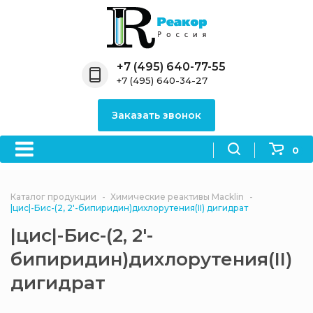
Назад
Назад
Назад
Назад
Назад
Компания
Продукция
Направления
Информация
Антипирены
+7 (495) 640-77-55
+7 (495) 640-34-27
О компании
Антипирены
Антипирены
Новости
Органически
OceanСhem
антипирены
Заказать звонок
Лицензии
Отвердители
Акции
Химические реактивы
Неорганичес
Macklin
антипирены
0
Партнеры
Вопрос-ответ
Химические реагенты
Документы
Политика
Каталог продукции
Химические реактивы Macklin
3ASenrise
конфиденциальности
|цис|-Бис-(2, 2'-бипиридин)дихлорутения(II) дигидрат
Отзывы
|цис|-Бис-(2, 2'-
Химические вещества
BLDpharm
бипиридин)дихлорутения(II)
Реквизиты
дигидрат
Филиалы