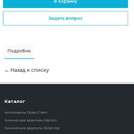
В корзину
Задать вопрос
Подробно
← Назад к списку
Каталог
Антипирены OceanСhem
Химические реактивы Macklin
Химические реагенты 3ASenrise