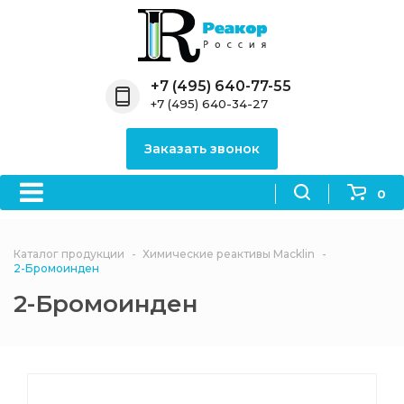
Назад
Назад
Назад
Назад
Назад
Компания
Продукция
Направления
Информация
Антипирены
+7 (495) 640-77-55
+7 (495) 640-34-27
О компании
Антипирены
Антипирены
Новости
Органически
OceanСhem
антипирены
Заказать звонок
Лицензии
Отвердители
Акции
Химические реактивы
Неорганичес
Macklin
антипирены
0
Партнеры
Вопрос-ответ
Химические реагенты
Документы
Политика
Каталог продукции
Химические реактивы Macklin
3ASenrise
конфиденциальности
2-Бромоинден
Отзывы
2-Бромоинден
Химические вещества
BLDpharm
Реквизиты
Филиалы