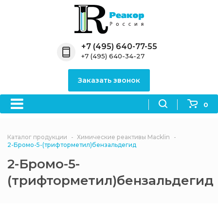
Назад
Назад
Назад
Назад
Назад
Компания
Продукция
Направления
Информация
Антипирены
+7 (495) 640-77-55
+7 (495) 640-34-27
О компании
Антипирены
Антипирены
Новости
Органически
OceanСhem
антипирены
Заказать звонок
Лицензии
Отвердители
Акции
Химические реактивы
Неорганичес
Macklin
антипирены
0
Партнеры
Вопрос-ответ
Химические реагенты
Документы
Политика
Каталог продукции
Химические реактивы Macklin
3ASenrise
конфиденциальности
2-Бромо-5-(трифторметил)бензальдегид
Отзывы
2-Бромо-5-
Химические вещества
BLDpharm
(трифторметил)бензальдегид
Реквизиты
Филиалы