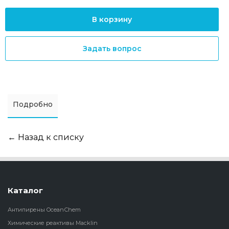
В корзину
Задать вопрос
Подробно
← Назад к списку
Каталог
Антипирены OceanСhem
Химические реактивы Macklin