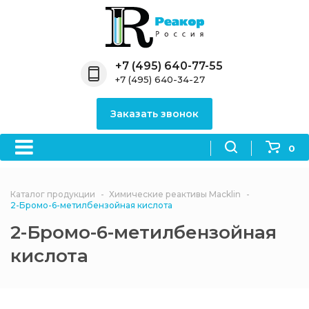
Назад
Назад
Назад
Назад
Назад
Компания
Продукция
Направления
Информация
Антипирены
+7 (495) 640-77-55
+7 (495) 640-34-27
О компании
Антипирены
Антипирены
Новости
Органически
OceanСhem
антипирены
Заказать звонок
Лицензии
Отвердители
Акции
Химические реактивы
Неорганичес
Macklin
антипирены
0
Партнеры
Вопрос-ответ
Химические реагенты
Документы
Политика
Каталог продукции
Химические реактивы Macklin
3ASenrise
конфиденциальности
2-Бромо-6-метилбензойная кислота
Отзывы
2-Бромо-6-метилбензойная
Химические вещества
BLDpharm
кислота
Реквизиты
Филиалы