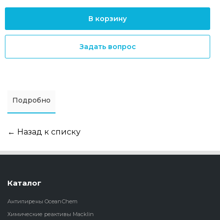
В корзину
Задать вопрос
Подробно
← Назад к списку
Каталог
Антипирены OceanСhem
Химические реактивы Macklin