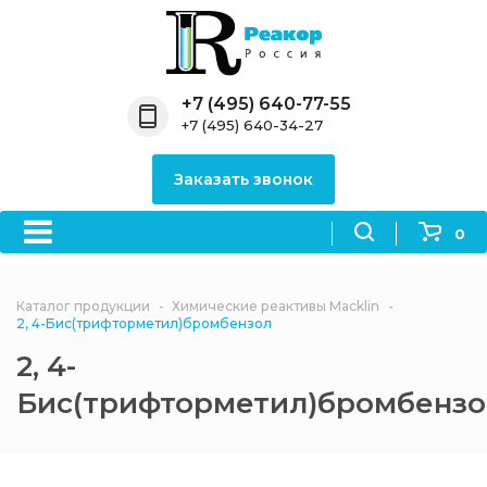
Назад
Назад
Назад
Назад
Назад
Компания
Продукция
Направления
Информация
Антипирены
+7 (495) 640-77-55
+7 (495) 640-34-27
О компании
Антипирены
Антипирены
Новости
Органически
OceanСhem
антипирены
Заказать звонок
Лицензии
Отвердители
Акции
Химические реактивы
Неорганичес
Macklin
антипирены
0
Партнеры
Вопрос-ответ
Химические реагенты
Документы
Политика
Каталог продукции
Химические реактивы Macklin
3ASenrise
конфиденциальности
2, 4-Бис(трифторметил)бромбензол
Отзывы
2, 4-
Химические вещества
BLDpharm
Бис(трифторметил)бромбензо
Реквизиты
Филиалы