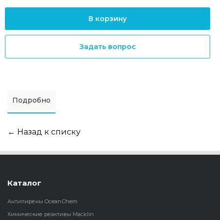
В корзину
Задать вопрос
Подробно
← Назад к списку
Каталог
Антипирены OceanСhem
Химические реактивы Macklin