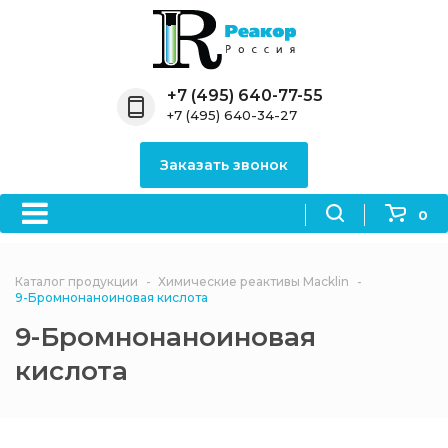
Назад
Назад
Назад
Назад
Назад
Компания
Продукция
Направления
Информация
Антипирены
+7 (495) 640-77-55
+7 (495) 640-34-27
О компании
Антипирены
Антипирены
Новости
Органически
OceanСhem
антипирены
Заказать звонок
Лицензии
Отвердители
Акции
Химические реактивы
Неорганичес
Macklin
антипирены
0
Партнеры
Вопрос-ответ
Химические реагенты
Документы
Политика
Каталог продукции
Химические реактивы Macklin
3ASenrise
конфиденциальности
9-Бромнонаноиновая кислота
Отзывы
9-Бромнонаноиновая
Химические вещества
BLDpharm
кислота
Реквизиты
Филиалы