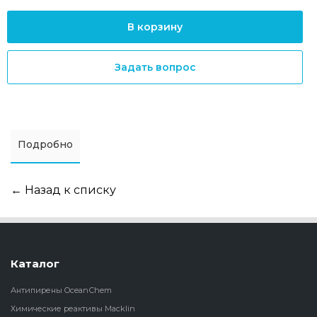
В корзину
Задать вопрос
Подробно
← Назад к списку
Каталог
Антипирены OceanСhem
Химические реактивы Macklin