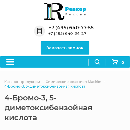
Назад
Назад
Назад
Назад
Назад
Компания
Продукция
Направления
Информация
Антипирены
+7 (495) 640-77-55
+7 (495) 640-34-27
О компании
Антипирены
Антипирены
Новости
Органически
OceanСhem
антипирены
Заказать звонок
Лицензии
Отвердители
Акции
Химические реактивы
Неорганичес
Macklin
антипирены
0
Партнеры
Вопрос-ответ
Химические реагенты
Документы
Политика
Каталог продукции
Химические реактивы Macklin
3ASenrise
конфиденциальности
4-Бромо-3, 5-диметоксибензойная кислота
Отзывы
4-Бромо-3, 5-
Химические вещества
BLDpharm
диметоксибензойная
Реквизиты
кислота
Филиалы