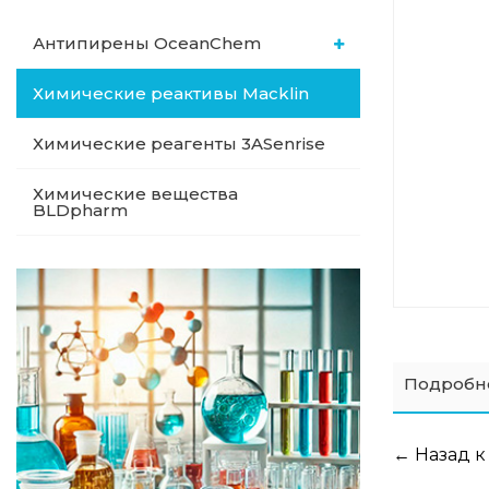
Антипирены OceanСhem
Химические реактивы Macklin
Химические реагенты 3ASenrise
Химические вещества
BLDpharm
Подробн
← Назад к