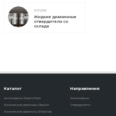
12.01.2026
Жидкие диаминные
отвердители со
склада
Каталог
Направления
Антипирены OceanСhem
Антипирены
Химические реактивы Macklin
Отвердители
Химические реагенты 3ASenrise