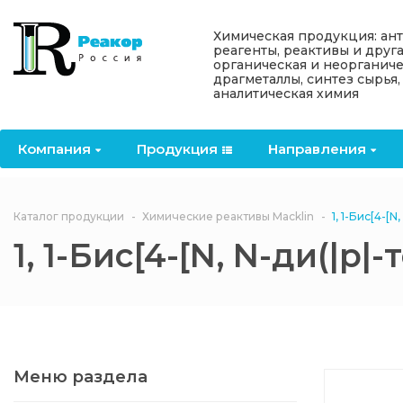
Назад
Назад
Назад
Назад
Назад
Химическая продукция: ан
реагенты, реактивы и друг
органическая и неорганиче
Компания
Продукция
Направления
Информация
Антипирены
драгметаллы, синтез сырья,
аналитическая химия
О компании
Антипирены
Антипирены
Новости
Органически
OceanСhem
антипирены
Компания
Продукция
Направления
Лицензии
Отвердители
Акции
Химические реактивы
Неорганичес
Macklin
антипирены
Партнеры
Вопрос-ответ
Каталог продукции
Химические реактивы Macklin
1, 1-Бис[4-[
Химические реагенты
1, 1-Бис[4-[N, N-ди(|
Документы
Политика
3ASenrise
конфиденциальности
Отзывы
Химические вещества
BLDpharm
Реквизиты
Меню раздела
Филиалы