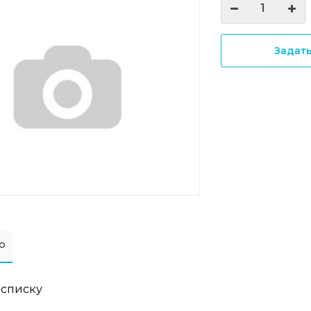
Задат
о
 списку