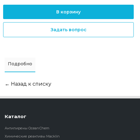
В корзину
Задать вопрос
Подробно
← Назад к списку
Каталог
Антипирены OceanСhem
Химические реактивы Macklin