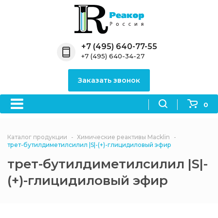
Назад
Назад
Назад
Назад
Назад
Компания
Продукция
Направления
Информация
Антипирены
+7 (495) 640-77-55
+7 (495) 640-34-27
О компании
Антипирены
Антипирены
Новости
Органически
OceanСhem
антипирены
Заказать звонок
Лицензии
Отвердители
Акции
Химические реактивы
Неорганичес
Macklin
антипирены
0
Партнеры
Вопрос-ответ
Химические реагенты
Документы
Политика
Каталог продукции
Химические реактивы Macklin
3ASenrise
конфиденциальности
трет-бутилдиметилсилил |S|-(+)-глицидиловый эфир
Отзывы
трет-бутилдиметилсилил |S|-
Химические вещества
BLDpharm
(+)-глицидиловый эфир
Реквизиты
Филиалы