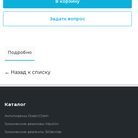
В корзину
Задать вопрос
Подробно
← Назад к списку
Каталог
Антипирены OceanСhem
Химические реактивы Macklin
Химические реагенты 3ASenrise