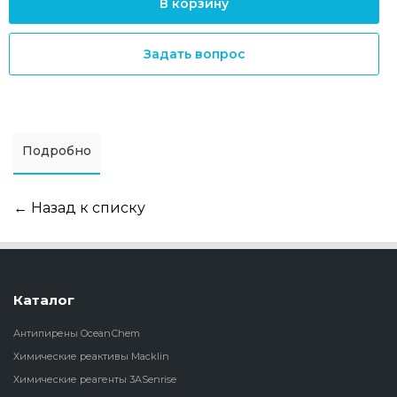
В корзину
Задать вопрос
Подробно
← Назад к списку
Каталог
Антипирены OceanСhem
Химические реактивы Macklin
Химические реагенты 3ASenrise