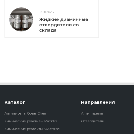
12.01.2026
Жидкие диаминные
отвердители со
склада
Каталог
Направления
Антипирены OceanСhem
Антипирены
Химические реактивы Macklin
Отвердители
Химические реагенты 3ASenrise