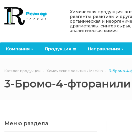
Назад
Назад
Назад
Назад
Назад
Химическая продукция: ан
реагенты, реактивы и друг
органическая и неорганиче
Компания
Продукция
Направления
Информация
Антипирены
драгметаллы, синтез сырья,
аналитическая химия
О компании
Антипирены
Антипирены
Новости
Органически
OceanСhem
антипирены
Компания
Продукция
Направления
Лицензии
Отвердители
Акции
Химические реактивы
Неорганичес
Macklin
антипирены
Партнеры
Вопрос-ответ
Каталог продукции
Химические реактивы Macklin
3-Бромо-4-
Химические реагенты
3-Бромо-4-фторанили
Документы
Политика
3ASenrise
конфиденциальности
Отзывы
Химические вещества
BLDpharm
Реквизиты
Меню раздела
Филиалы