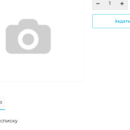
Задат
о
 списку