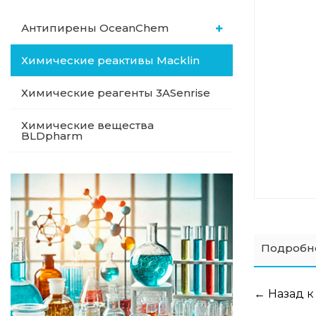
Антипирены OceanСhem
Химические реактивы Macklin
Химические реагенты 3ASenrise
Химические вещества
BLDpharm
Подробн
← Назад к