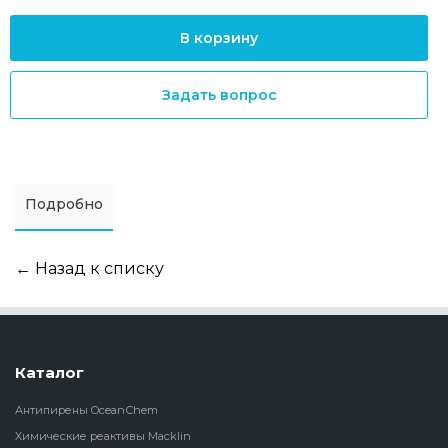
В корзину
Задать вопрос
Подробно
← Назад к списку
Каталог
Антипирены OceanСhem
Химические реактивы Macklin