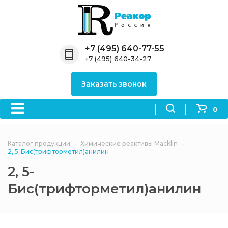
Назад
Назад
Назад
Назад
Назад
Компания
Продукция
Направления
Информация
Антипирены
+7 (495) 640-77-55
+7 (495) 640-34-27
О компании
Антипирены
Антипирены
Новости
Органически
OceanСhem
антипирены
Заказать звонок
Лицензии
Отвердители
Акции
Химические реактивы
Неорганичес
Macklin
антипирены
0
Партнеры
Вопрос-ответ
Химические реагенты
Документы
Политика
Каталог продукции
Химические реактивы Macklin
3ASenrise
конфиденциальности
2, 5-Бис(трифторметил)анилин
Отзывы
2, 5-
Химические вещества
BLDpharm
Бис(трифторметил)анилин
Реквизиты
Филиалы