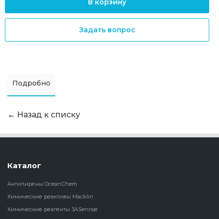
В корзину
Задать вопрос
Подробно
← Назад к списку
Каталог
Антипирены OceanСhem
Химические реактивы Macklin
Химические реагенты 3ASenrise