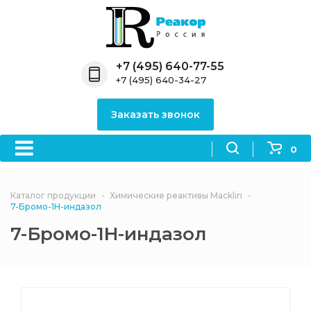
Назад
Назад
Назад
Назад
Назад
Компания
Продукция
Направления
Информация
Антипирены
+7 (495) 640-77-55
+7 (495) 640-34-27
О компании
Антипирены
Антипирены
Новости
Органически
OceanСhem
антипирены
Заказать звонок
Лицензии
Отвердители
Акции
Химические реактивы
Неорганичес
Macklin
антипирены
0
Партнеры
Вопрос-ответ
Химические реагенты
Документы
Политика
Каталог продукции
Химические реактивы Macklin
3ASenrise
конфиденциальности
7-Бромо-1H-индазол
Отзывы
7-Бромо-1H-индазол
Химические вещества
BLDpharm
Реквизиты
Филиалы