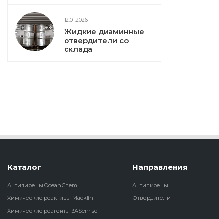
12.01.2026
Жидкие диаминные
отвердители со
склада
Каталог
Направления
Антипирены OceanСhem
Антипирены
Химические реактивы Macklin
Отвердители
Химические реагенты 3ASenrise