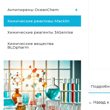
Антипирены OceanСhem
Химические реактивы Macklin
Химические реагенты 3ASenrise
Химические вещества
BLDpharm
Подробн
← Назад к