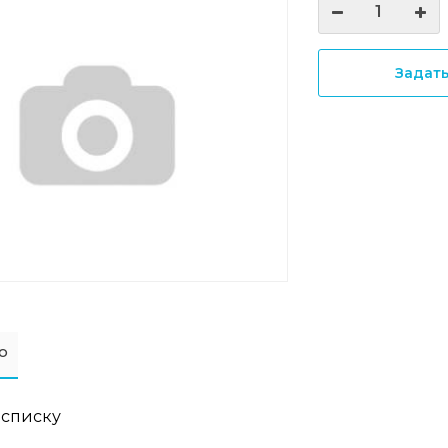
Задат
о
 списку