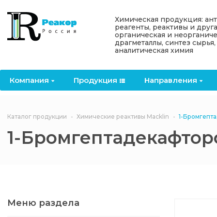
Назад
Назад
Назад
Назад
Назад
Химическая продукция: ан
реагенты, реактивы и друг
органическая и неорганиче
Компания
Продукция
Направления
Информация
Антипирены
драгметаллы, синтез сырья,
аналитическая химия
О компании
Антипирены
Антипирены
Новости
Органически
OceanСhem
антипирены
Компания
Продукция
Направления
Лицензии
Отвердители
Акции
Химические реактивы
Неорганичес
Macklin
антипирены
Партнеры
Вопрос-ответ
Каталог продукции
Химические реактивы Macklin
1-Бромгепт
Химические реагенты
1-Бромгептадекафтор
Документы
Политика
3ASenrise
конфиденциальности
Отзывы
Химические вещества
BLDpharm
Реквизиты
Меню раздела
Филиалы