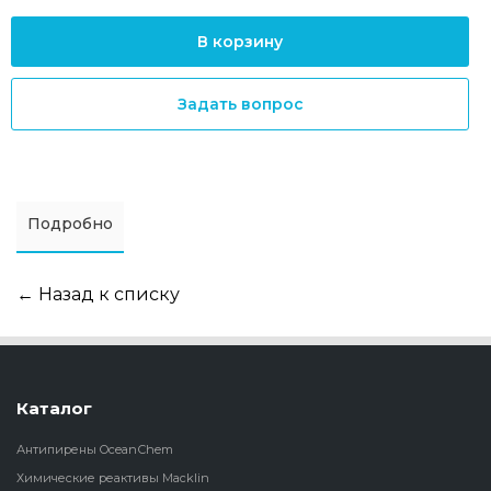
В корзину
Задать вопрос
Подробно
← Назад к списку
Каталог
Антипирены OceanСhem
Химические реактивы Macklin