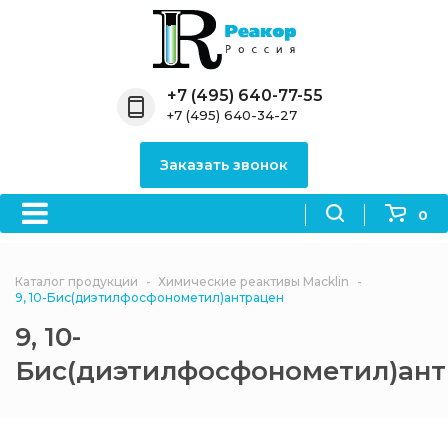
Назад
Назад
Назад
Назад
Назад
Компания
Продукция
Направления
Информация
Антипирены
+7 (495) 640-77-55
+7 (495) 640-34-27
О компании
Антипирены
Антипирены
Новости
Органически
OceanСhem
антипирены
Заказать звонок
Лицензии
Отвердители
Акции
Химические реактивы
Неорганичес
Macklin
антипирены
0
Партнеры
Вопрос-ответ
Химические реагенты
Документы
Политика
Каталог продукции
Химические реактивы Macklin
3ASenrise
конфиденциальности
9, 10-Бис(диэтилфосфонометил)антрацен
Отзывы
9, 10-
Химические вещества
BLDpharm
Бис(диэтилфосфонометил)ан
Реквизиты
Филиалы