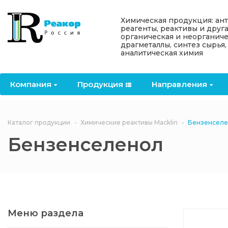
Назад
Назад
Назад
Назад
Назад
Химическая продукция: ан
реагенты, реактивы и друг
органическая и неорганиче
Компания
Продукция
Направления
Информация
Антипирены
драгметаллы, синтез сырья,
аналитическая химия
О компании
Антипирены
Антипирены
Новости
Органически
OceanСhem
антипирены
Компания
Продукция
Направления
Лицензии
Отвердители
Акции
Химические реактивы
Неорганичес
Macklin
антипирены
Партнеры
Вопрос-ответ
Каталог продукции
Химические реактивы Macklin
Бензенсел
Химические реагенты
Бензенселенол
Документы
Политика
3ASenrise
конфиденциальности
Отзывы
Химические вещества
BLDpharm
Реквизиты
Меню раздела
Филиалы