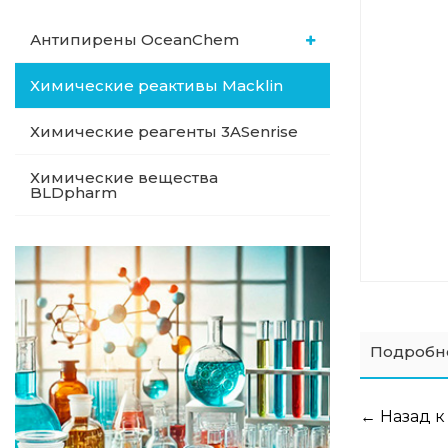
Антипирены OceanСhem
Химические реактивы Macklin
Химические реагенты 3ASenrise
Химические вещества
BLDpharm
Подробн
← Назад к