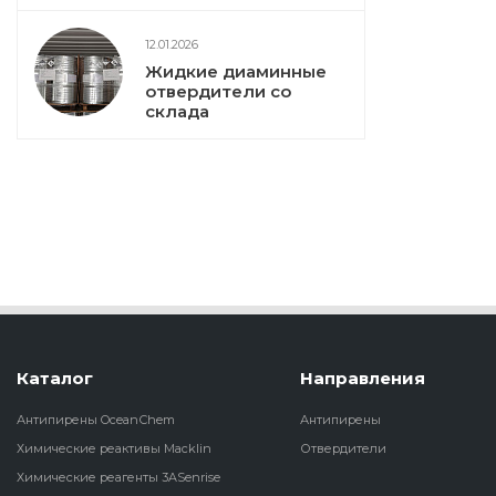
12.01.2026
Жидкие диаминные
отвердители со
склада
Каталог
Направления
Антипирены OceanСhem
Антипирены
Химические реактивы Macklin
Отвердители
Химические реагенты 3ASenrise