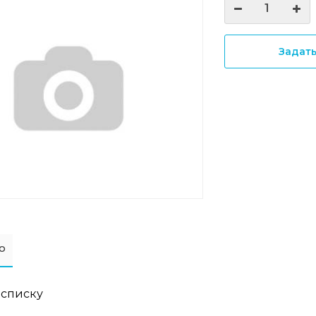
Задат
о
 списку