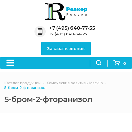
Назад
Назад
Назад
Назад
Назад
Компания
Продукция
Направления
Информация
Антипирены
+7 (495) 640-77-55
+7 (495) 640-34-27
О компании
Антипирены
Антипирены
Новости
Органически
OceanСhem
антипирены
Заказать звонок
Лицензии
Отвердители
Акции
Химические реактивы
Неорганичес
Macklin
антипирены
0
Партнеры
Вопрос-ответ
Химические реагенты
Документы
Политика
Каталог продукции
Химические реактивы Macklin
3ASenrise
конфиденциальности
5-бром-2-фторанизол
Отзывы
5-бром-2-фторанизол
Химические вещества
BLDpharm
Реквизиты
Филиалы