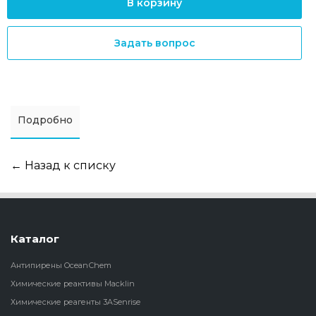
В корзину
Задать вопрос
Подробно
← Назад к списку
Каталог
Антипирены OceanСhem
Химические реактивы Macklin
Химические реагенты 3ASenrise