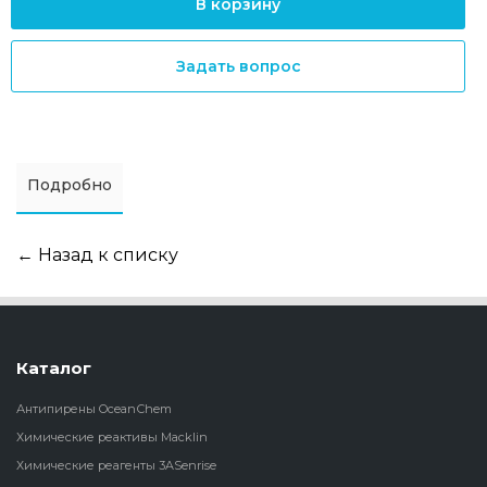
В корзину
Задать вопрос
Подробно
← Назад к списку
Каталог
Антипирены OceanСhem
Химические реактивы Macklin
Химические реагенты 3ASenrise