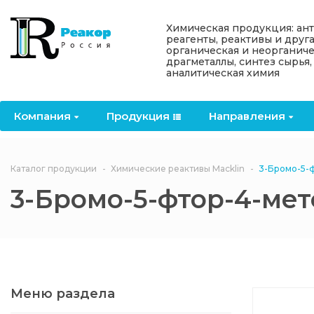
Назад
Назад
Назад
Назад
Назад
Химическая продукция: ан
реагенты, реактивы и друг
органическая и неорганиче
Компания
Продукция
Направления
Информация
Антипирены
драгметаллы, синтез сырья,
аналитическая химия
О компании
Антипирены
Антипирены
Новости
Органически
OceanСhem
антипирены
Компания
Продукция
Направления
Лицензии
Отвердители
Акции
Химические реактивы
Неорганичес
Macklin
антипирены
Партнеры
Вопрос-ответ
Каталог продукции
Химические реактивы Macklin
3-Бромо-5-
Химические реагенты
3-Бромо-5-фтор-4-ме
Документы
Политика
3ASenrise
конфиденциальности
Отзывы
Химические вещества
BLDpharm
Реквизиты
Меню раздела
Филиалы