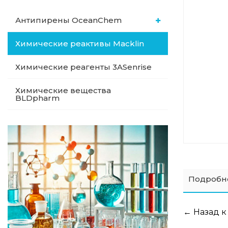
Антипирены OceanСhem
Химические реактивы Macklin
Химические реагенты 3ASenrise
Химические вещества
BLDpharm
Подробн
← Назад к