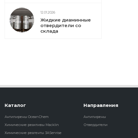
12.01.2026
Жидкие диаминные
отвердители со
склада
Каталог
Направления
Антипирены OceanСhem
Антипирены
Химические реактивы Macklin
Отвердители
Химические реагенты 3ASenrise