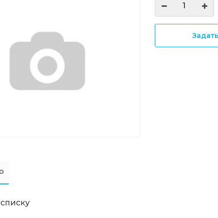
Задат
о
 списку