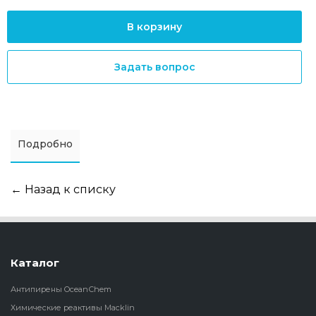
В корзину
Задать вопрос
Подробно
← Назад к списку
Каталог
Антипирены OceanСhem
Химические реактивы Macklin