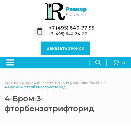
Назад
Назад
Назад
Назад
Назад
Компания
Продукция
Направления
Информация
Антипирены
+7 (495) 640-77-55
+7 (495) 640-34-27
О компании
Антипирены
Антипирены
Новости
Органически
OceanСhem
антипирены
Заказать звонок
Лицензии
Отвердители
Акции
Химические реактивы
Неорганичес
Macklin
антипирены
0
Партнеры
Вопрос-ответ
Химические реагенты
Документы
Политика
Каталог продукции
Химические реактивы Macklin
3ASenrise
конфиденциальности
4-Бром-3-фторбензотрифторид
Отзывы
4-Бром-3-
Химические вещества
BLDpharm
фторбензотрифторид
Реквизиты
Филиалы