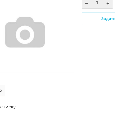
Задат
о
 списку