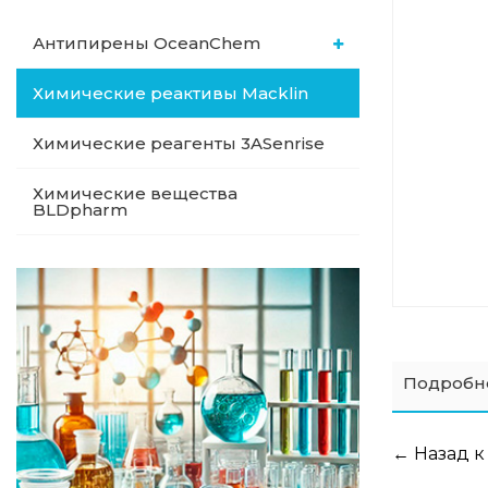
Антипирены OceanСhem
Химические реактивы Macklin
Химические реагенты 3ASenrise
Химические вещества
BLDpharm
Подробн
← Назад к