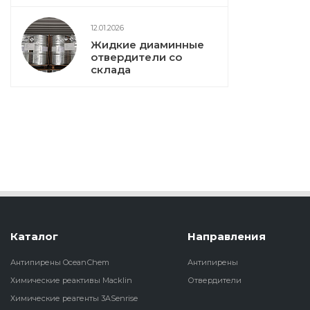
12.01.2026
Жидкие диаминные
отвердители со
склада
Каталог
Направления
Антипирены OceanСhem
Антипирены
Химические реактивы Macklin
Отвердители
Химические реагенты 3ASenrise