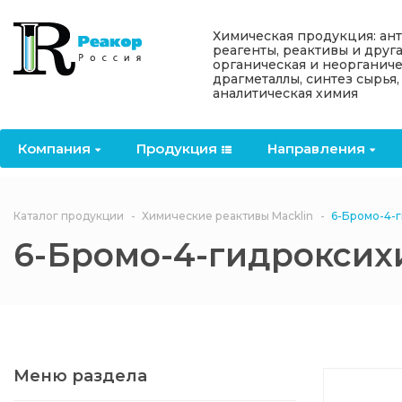
Назад
Назад
Назад
Назад
Назад
Химическая продукция: ан
реагенты, реактивы и друг
органическая и неорганиче
Компания
Продукция
Направления
Информация
Антипирены
драгметаллы, синтез сырья,
аналитическая химия
О компании
Антипирены
Антипирены
Новости
Органически
OceanСhem
антипирены
Компания
Продукция
Направления
Лицензии
Отвердители
Акции
Химические реактивы
Неорганичес
Macklin
антипирены
Партнеры
Вопрос-ответ
Каталог продукции
Химические реактивы Macklin
6-Бромо-4-
Химические реагенты
6-Бромо-4-гидрокси
Документы
Политика
3ASenrise
конфиденциальности
Отзывы
Химические вещества
BLDpharm
Реквизиты
Меню раздела
Филиалы