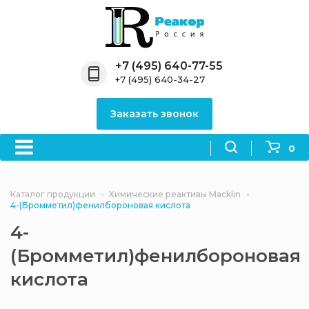
Назад
Назад
Назад
Назад
Назад
Компания
Продукция
Направления
Информация
Антипирены
+7 (495) 640-77-55
+7 (495) 640-34-27
О компании
Антипирены
Антипирены
Новости
Органически
OceanСhem
антипирены
Заказать звонок
Лицензии
Отвердители
Акции
Химические реактивы
Неорганичес
Macklin
антипирены
0
Партнеры
Вопрос-ответ
Химические реагенты
Документы
Политика
Каталог продукции
Химические реактивы Macklin
3ASenrise
конфиденциальности
4-(Бромметил)фенилбороновая кислота
Отзывы
4-
Химические вещества
BLDpharm
(Бромметил)фенилбороновая
Реквизиты
кислота
Филиалы