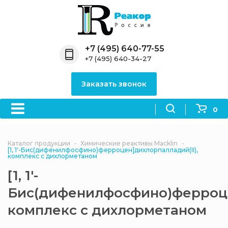
Назад
Назад
Назад
Назад
Назад
Компания
Продукция
Направления
Информация
Антипирены
+7 (495) 640-77-55
+7 (495) 640-34-27
О компании
Антипирены
Антипирены
Новости
Органически
OceanСhem
антипирены
Заказать звонок
Лицензии
Отвердители
Акции
Химические реактивы
Неорганичес
Macklin
антипирены
0
Партнеры
Вопрос-ответ
Химические реагенты
Документы
Политика
Каталог продукции
Химические реактивы Macklin
3ASenrise
конфиденциальности
[1, 1'-Бис(дифенилфосфино)ферроцен]дихлорпалладий(II),
комплекс с дихлорметаном
Отзывы
Химические вещества
[1, 1'-
BLDpharm
Бис(дифенилфосфино)ферроце
Реквизиты
комплекс с дихлорметаном
Филиалы