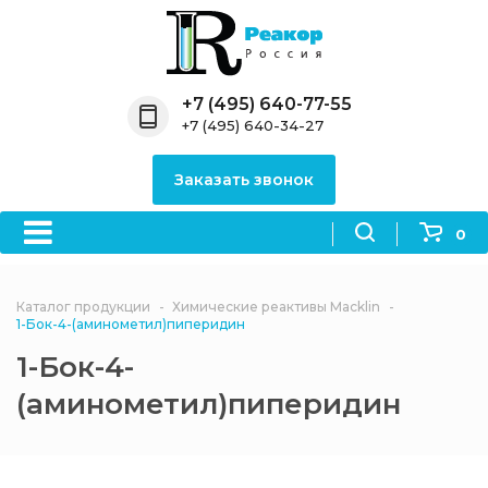
Назад
Назад
Назад
Назад
Назад
Компания
Продукция
Направления
Информация
Антипирены
+7 (495) 640-77-55
+7 (495) 640-34-27
О компании
Антипирены
Антипирены
Новости
Органически
OceanСhem
антипирены
Заказать звонок
Лицензии
Отвердители
Акции
Химические реактивы
Неорганичес
Macklin
антипирены
0
Партнеры
Вопрос-ответ
Химические реагенты
Документы
Политика
Каталог продукции
Химические реактивы Macklin
3ASenrise
конфиденциальности
1-Бок-4-(аминометил)пиперидин
Отзывы
1-Бок-4-
Химические вещества
BLDpharm
(аминометил)пиперидин
Реквизиты
Филиалы