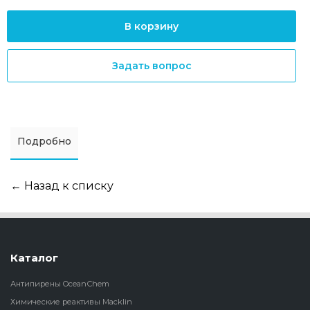
В корзину
Задать вопрос
Подробно
← Назад к списку
Каталог
Антипирены OceanСhem
Химические реактивы Macklin