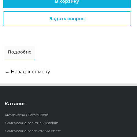
В корзину
Задать вопрос
Подробно
← Назад к списку
Каталог
Антипирены OceanСhem
Химические реактивы Macklin
Химические реагенты 3ASenrise