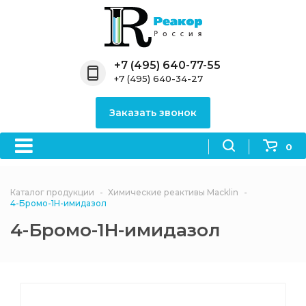
Назад
Назад
Назад
Назад
Назад
Компания
Продукция
Направления
Информация
Антипирены
+7 (495) 640-77-55
+7 (495) 640-34-27
О компании
Антипирены
Антипирены
Новости
Органически
OceanСhem
антипирены
Заказать звонок
Лицензии
Отвердители
Акции
Химические реактивы
Неорганичес
Macklin
антипирены
0
Партнеры
Вопрос-ответ
Химические реагенты
Документы
Политика
Каталог продукции
Химические реактивы Macklin
3ASenrise
конфиденциальности
4-Бромо-1H-имидазол
Отзывы
4-Бромо-1H-имидазол
Химические вещества
BLDpharm
Реквизиты
Филиалы