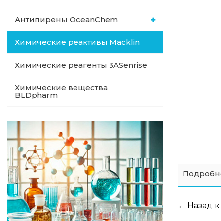
Антипирены OceanСhem
Химические реактивы Macklin
Химические реагенты 3ASenrise
Химические вещества
BLDpharm
Подробн
← Назад к