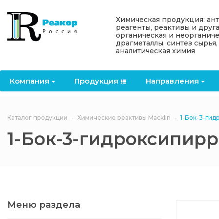
Назад
Назад
Назад
Назад
Назад
Химическая продукция: ан
реагенты, реактивы и друг
органическая и неорганиче
Компания
Продукция
Направления
Информация
Антипирены
драгметаллы, синтез сырья,
аналитическая химия
О компании
Антипирены
Антипирены
Новости
Органически
OceanСhem
антипирены
Компания
Продукция
Направления
Лицензии
Отвердители
Акции
Химические реактивы
Неорганичес
Macklin
антипирены
Партнеры
Вопрос-ответ
Каталог продукции
Химические реактивы Macklin
1-Бок-3-ги
Химические реагенты
1-Бок-3-гидроксипир
Документы
Политика
3ASenrise
конфиденциальности
Отзывы
Химические вещества
BLDpharm
Реквизиты
Меню раздела
Филиалы