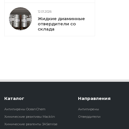
12.01.2026
Жидкие диаминные
отвердители со
склада
Каталог
Направления
Антипирены OceanСhem
Антипирены
Химические реактивы Macklin
Отвердители
Химические реагенты 3ASenrise