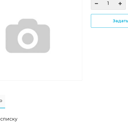
Задат
о
 списку