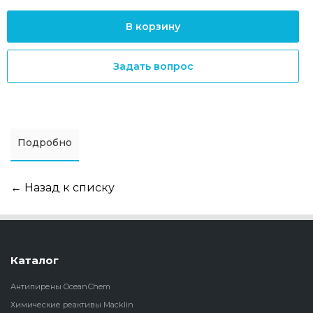
В корзину
Задать вопрос
Подробно
← Назад к списку
Каталог
Антипирены OceanСhem
Химические реактивы Macklin