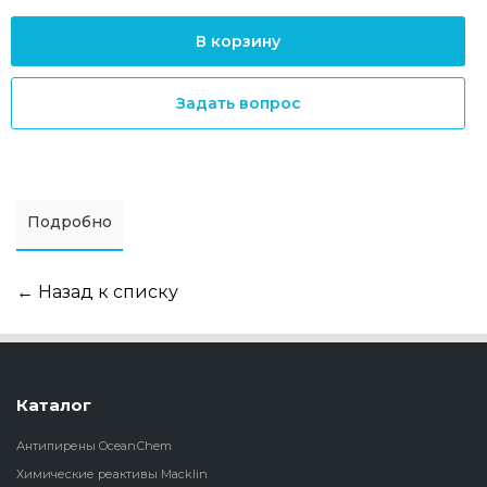
В корзину
Задать вопрос
Подробно
← Назад к списку
Каталог
Антипирены OceanСhem
Химические реактивы Macklin