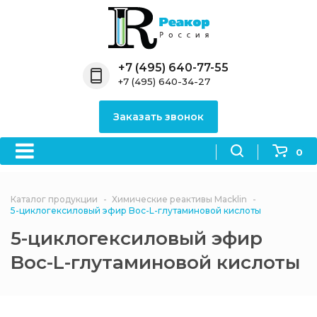
Назад
Назад
Назад
Назад
Назад
Компания
Продукция
Направления
Информация
Антипирены
+7 (495) 640-77-55
+7 (495) 640-34-27
О компании
Антипирены
Антипирены
Новости
Органически
OceanСhem
антипирены
Заказать звонок
Лицензии
Отвердители
Акции
Химические реактивы
Неорганичес
Macklin
антипирены
0
Партнеры
Вопрос-ответ
Химические реагенты
Документы
Политика
Каталог продукции
Химические реактивы Macklin
3ASenrise
конфиденциальности
5-циклогексиловый эфир Boc-L-глутаминовой кислоты
Отзывы
5-циклогексиловый эфир
Химические вещества
BLDpharm
Boc-L-глутаминовой кислоты
Реквизиты
Филиалы