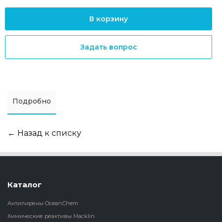
В корзину
Задать вопрос
Подробно
← Назад к списку
Каталог
Антипирены OceanСhem
Химические реактивы Macklin