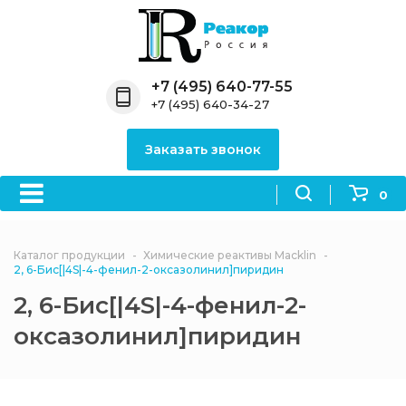
Назад
Назад
Назад
Назад
Назад
Компания
Продукция
Направления
Информация
Антипирены
+7 (495) 640-77-55
+7 (495) 640-34-27
О компании
Антипирены
Антипирены
Новости
Органически
OceanСhem
антипирены
Заказать звонок
Лицензии
Отвердители
Акции
Химические реактивы
Неорганичес
Macklin
антипирены
0
Партнеры
Вопрос-ответ
Химические реагенты
Документы
Политика
Каталог продукции
Химические реактивы Macklin
3ASenrise
конфиденциальности
2, 6-Бис[|4S|-4-фенил-2-оксазолинил]пиридин
Отзывы
2, 6-Бис[|4S|-4-фенил-2-
Химические вещества
BLDpharm
оксазолинил]пиридин
Реквизиты
Филиалы