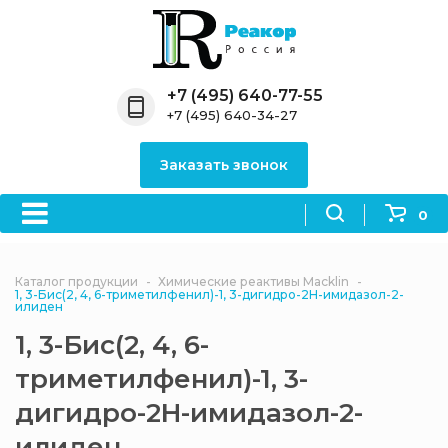
Назад
Назад
Назад
Назад
Назад
Компания
Продукция
Направления
Информация
Антипирены
+7 (495) 640-77-55
+7 (495) 640-34-27
О компании
Антипирены
Антипирены
Новости
Органически
OceanСhem
антипирены
Заказать звонок
Лицензии
Отвердители
Акции
Химические реактивы
Неорганичес
Macklin
антипирены
0
Партнеры
Вопрос-ответ
Химические реагенты
Документы
Политика
Каталог продукции
Химические реактивы Macklin
3ASenrise
конфиденциальности
1, 3-Бис(2, 4, 6-триметилфенил)-1, 3-дигидро-2H-имидазол-2-
илиден
Отзывы
Химические вещества
1, 3-Бис(2, 4, 6-
BLDpharm
триметилфенил)-1, 3-
Реквизиты
дигидро-2H-имидазол-2-
Филиалы
илиден