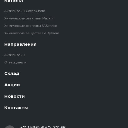
Каталог
Антипирены OceanСhem
Химические реактивы Macklin
Химические реагенты 3ASenrise
Химические вещества BLDpharm
Направления
Антипирены
Отвердители
Склад
Акции
Новости
Контакты
+7 (495) 640-77-55