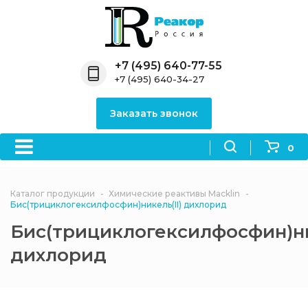
Назад
Назад
Назад
Назад
Назад
Компания
Продукция
Направления
Информация
Антипирены
+7 (495) 640-77-55
+7 (495) 640-34-27
О компании
Антипирены
Антипирены
Новости
Органически
OceanСhem
антипирены
Заказать звонок
Лицензии
Отвердители
Акции
Химические реактивы
Неорганичес
Macklin
антипирены
0
Партнеры
Вопрос-ответ
Химические реагенты
Документы
Политика
Каталог продукции
Химические реактивы Macklin
3ASenrise
конфиденциальности
Бис(трициклогексилфосфин)никель(II) дихлорид
Отзывы
Бис(трициклогексилфосфин)ни
Химические вещества
BLDpharm
дихлорид
Реквизиты
Филиалы