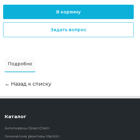
В корзину
Задать вопрос
Подробно
← Назад к списку
Каталог
Антипирены OceanСhem
Химические реактивы Macklin