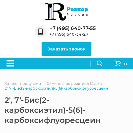
Назад
Назад
Назад
Назад
Назад
Компания
Продукция
Направления
Информация
Антипирены
+7 (495) 640-77-55
+7 (495) 640-34-27
О компании
Антипирены
Антипирены
Новости
Органически
OceanСhem
антипирены
Заказать звонок
Лицензии
Отвердители
Акции
Химические реактивы
Неорганичес
Macklin
антипирены
0
Партнеры
Вопрос-ответ
Химические реагенты
Документы
Политика
Каталог продукции
Химические реактивы Macklin
3ASenrise
конфиденциальности
2', 7'-Бис(2-карбоксиэтил)-5(6)-карбоксифлуоресцеин
Отзывы
2', 7'-Бис(2-
Химические вещества
BLDpharm
карбоксиэтил)-5(6)-
Реквизиты
карбоксифлуоресцеин
Филиалы