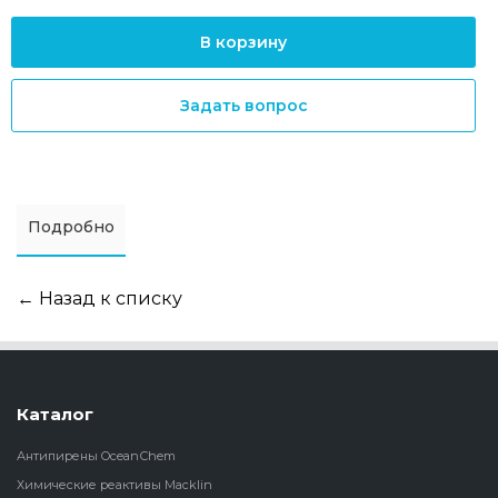
В корзину
Задать вопрос
Подробно
← Назад к списку
Каталог
Антипирены OceanСhem
Химические реактивы Macklin