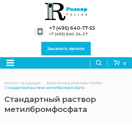
Назад
Назад
Назад
Назад
Назад
Компания
Продукция
Направления
Информация
Антипирены
+7 (495) 640-77-55
+7 (495) 640-34-27
О компании
Антипирены
Антипирены
Новости
Органически
OceanСhem
антипирены
Заказать звонок
Лицензии
Отвердители
Акции
Химические реактивы
Неорганичес
Macklin
антипирены
0
Партнеры
Вопрос-ответ
Химические реагенты
Документы
Политика
Каталог продукции
Химические реактивы Macklin
3ASenrise
конфиденциальности
Стандартный раствор метилбромфосфата
Отзывы
Стандартный раствор
Химические вещества
BLDpharm
метилбромфосфата
Реквизиты
Филиалы