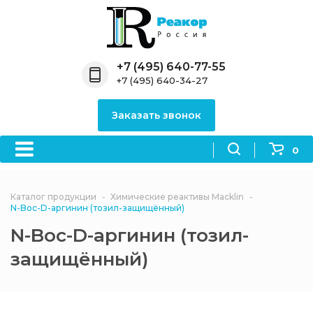
Назад
Назад
Назад
Назад
Назад
Компания
Продукция
Направления
Информация
Антипирены
+7 (495) 640-77-55
+7 (495) 640-34-27
О компании
Антипирены
Антипирены
Новости
Органически
OceanСhem
антипирены
Заказать звонок
Лицензии
Отвердители
Акции
Химические реактивы
Неорганичес
Macklin
антипирены
0
Партнеры
Вопрос-ответ
Химические реагенты
Документы
Политика
Каталог продукции
Химические реактивы Macklin
3ASenrise
конфиденциальности
N-Boc-D-аргинин (тозил-защищённый)
Отзывы
N-Boc-D-аргинин (тозил-
Химические вещества
BLDpharm
защищённый)
Реквизиты
Филиалы