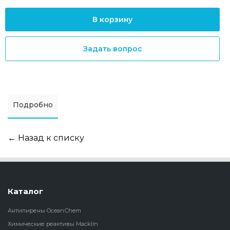
В корзину
Задать вопрос
Подробно
← Назад к списку
Каталог
Антипирены OceanСhem
Химические реактивы Macklin