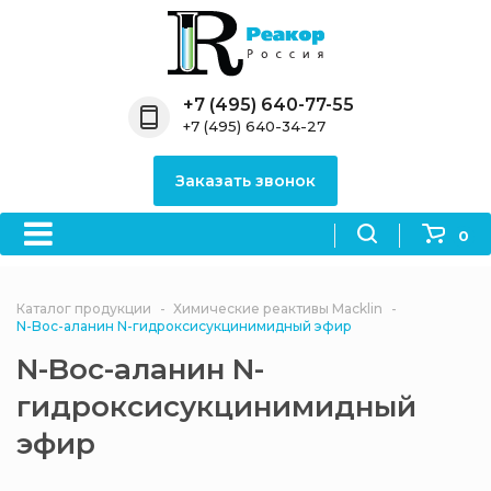
Назад
Назад
Назад
Назад
Назад
Компания
Продукция
Направления
Информация
Антипирены
+7 (495) 640-77-55
+7 (495) 640-34-27
О компании
Антипирены
Антипирены
Новости
Органически
OceanСhem
антипирены
Заказать звонок
Лицензии
Отвердители
Акции
Химические реактивы
Неорганичес
Macklin
антипирены
0
Партнеры
Вопрос-ответ
Химические реагенты
Документы
Политика
Каталог продукции
Химические реактивы Macklin
3ASenrise
конфиденциальности
N-Boc-аланин N-гидроксисукцинимидный эфир
Отзывы
N-Boc-аланин N-
Химические вещества
BLDpharm
гидроксисукцинимидный
Реквизиты
эфир
Филиалы