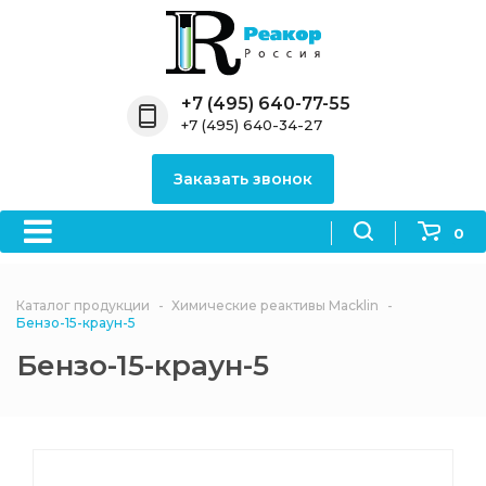
Назад
Назад
Назад
Назад
Назад
Компания
Продукция
Направления
Информация
Антипирены
+7 (495) 640-77-55
+7 (495) 640-34-27
О компании
Антипирены
Антипирены
Новости
Органически
OceanСhem
антипирены
Заказать звонок
Лицензии
Отвердители
Акции
Химические реактивы
Неорганичес
Macklin
антипирены
0
Партнеры
Вопрос-ответ
Химические реагенты
Документы
Политика
Каталог продукции
Химические реактивы Macklin
3ASenrise
конфиденциальности
Бензо-15-краун-5
Отзывы
Бензо-15-краун-5
Химические вещества
BLDpharm
Реквизиты
Филиалы