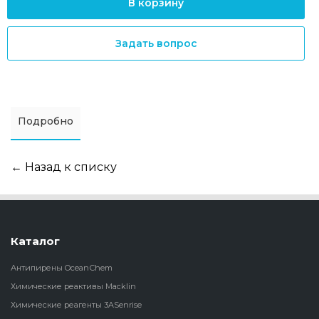
В корзину
Задать вопрос
Подробно
← Назад к списку
Каталог
Антипирены OceanСhem
Химические реактивы Macklin
Химические реагенты 3ASenrise