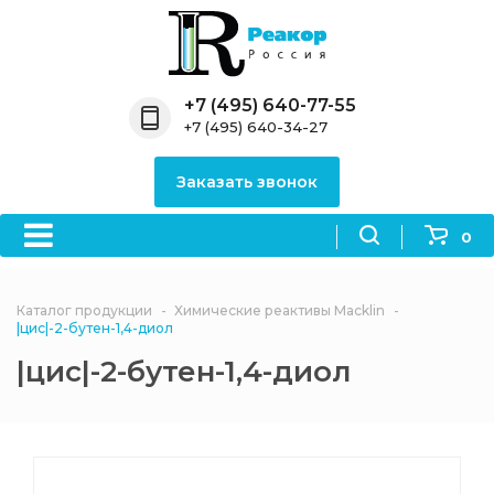
Назад
Назад
Назад
Назад
Назад
Компания
Продукция
Направления
Информация
Антипирены
+7 (495) 640-77-55
+7 (495) 640-34-27
О компании
Антипирены
Антипирены
Новости
Органически
OceanСhem
антипирены
Заказать звонок
Лицензии
Отвердители
Акции
Химические реактивы
Неорганичес
Macklin
антипирены
0
Партнеры
Вопрос-ответ
Химические реагенты
Документы
Политика
Каталог продукции
Химические реактивы Macklin
3ASenrise
конфиденциальности
|цис|-2-бутен-1,4-диол
Отзывы
|цис|-2-бутен-1,4-диол
Химические вещества
BLDpharm
Реквизиты
Филиалы