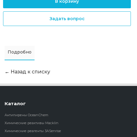
В корзину
Задать вопрос
Подробно
← Назад к списку
Каталог
Антипирены OceanСhem
Химические реактивы Macklin
Химические реагенты 3ASenrise