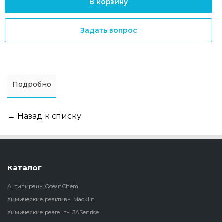
В корзину
Задать вопрос
Подробно
← Назад к списку
Каталог
Антипирены OceanСhem
Химические реактивы Macklin
Химические реагенты 3ASenrise