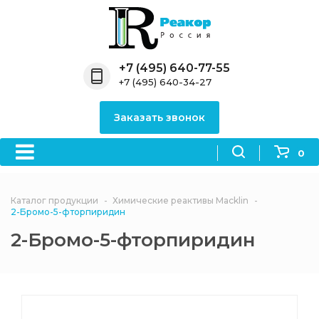
Назад
Назад
Назад
Назад
Назад
Компания
Продукция
Направления
Информация
Антипирены
+7 (495) 640-77-55
+7 (495) 640-34-27
О компании
Антипирены
Антипирены
Новости
Органически
OceanСhem
антипирены
Заказать звонок
Лицензии
Отвердители
Акции
Химические реактивы
Неорганичес
Macklin
антипирены
0
Партнеры
Вопрос-ответ
Химические реагенты
Документы
Политика
Каталог продукции
Химические реактивы Macklin
3ASenrise
конфиденциальности
2-Бромо-5-фторпиридин
Отзывы
2-Бромо-5-фторпиридин
Химические вещества
BLDpharm
Реквизиты
Филиалы