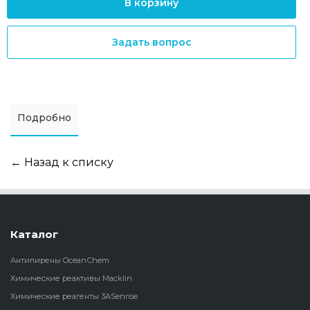
В корзину
Задать вопрос
Подробно
← Назад к списку
Каталог
Антипирены OceanСhem
Химические реактивы Macklin
Химические реагенты 3ASenrise