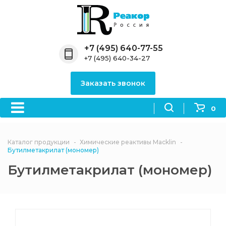
Назад
Назад
Назад
Назад
Назад
Компания
Продукция
Направления
Информация
Антипирены
+7 (495) 640-77-55
+7 (495) 640-34-27
О компании
Антипирены
Антипирены
Новости
Органически
OceanСhem
антипирены
Заказать звонок
Лицензии
Отвердители
Акции
Химические реактивы
Неорганичес
Macklin
антипирены
0
Партнеры
Вопрос-ответ
Химические реагенты
Документы
Политика
Каталог продукции
Химические реактивы Macklin
3ASenrise
конфиденциальности
Бутилметакрилат (мономер)
Отзывы
Бутилметакрилат (мономер)
Химические вещества
BLDpharm
Реквизиты
Филиалы