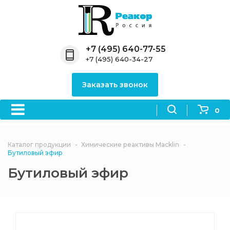
Назад
Назад
Назад
Назад
Назад
Компания
Продукция
Направления
Информация
Антипирены
+7 (495) 640-77-55
+7 (495) 640-34-27
О компании
Антипирены
Антипирены
Новости
Органически
OceanСhem
антипирены
Заказать звонок
Лицензии
Отвердители
Акции
Химические реактивы
Неорганичес
Macklin
антипирены
0
Партнеры
Вопрос-ответ
Химические реагенты
Документы
Политика
Каталог продукции
Химические реактивы Macklin
3ASenrise
конфиденциальности
Бутиловый эфир
Отзывы
Бутиловый эфир
Химические вещества
BLDpharm
Реквизиты
Филиалы