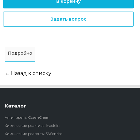
В корзину
Задать вопрос
Подробно
← Назад к списку
Каталог
Антипирены OceanСhem
Химические реактивы Macklin
Химические реагенты 3ASenrise