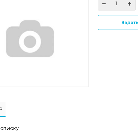
Задат
о
 списку