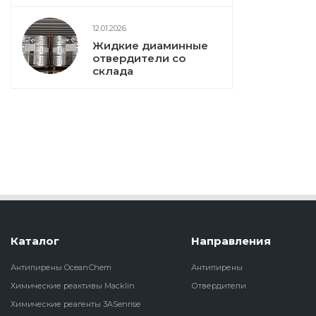
12.01.2026
Жидкие диаминные
отвердители со
склада
Каталог
Направления
Антипирены OceanСhem
Антипирены
Химические реактивы Macklin
Отвердители
Химические реагенты 3ASenrise