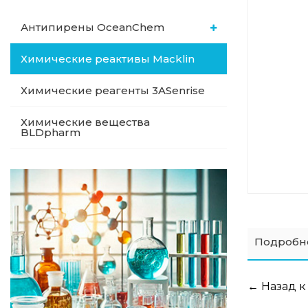
Антипирены OceanСhem
Химические реактивы Macklin
Химические реагенты 3ASenrise
Химические вещества
BLDpharm
Подробн
← Назад к