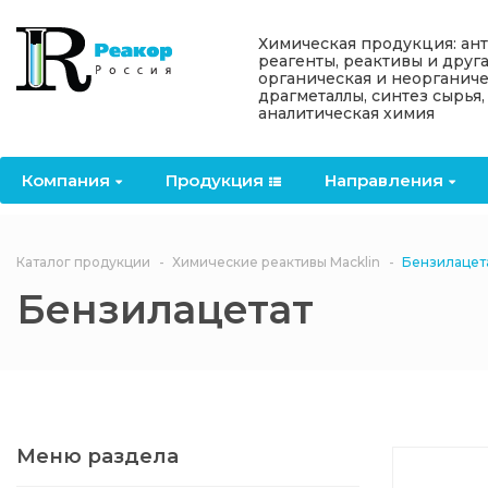
Назад
Назад
Назад
Назад
Назад
Химическая продукция: ан
реагенты, реактивы и друг
органическая и неорганиче
Компания
Продукция
Направления
Информация
Антипирены
драгметаллы, синтез сырья,
аналитическая химия
О компании
Антипирены
Антипирены
Новости
Органически
OceanСhem
антипирены
Компания
Продукция
Направления
Лицензии
Отвердители
Акции
Химические реактивы
Неорганичес
Macklin
антипирены
Партнеры
Вопрос-ответ
Каталог продукции
Химические реактивы Macklin
Бензилацет
Химические реагенты
Бензилацетат
Документы
Политика
3ASenrise
конфиденциальности
Отзывы
Химические вещества
BLDpharm
Реквизиты
Меню раздела
Филиалы