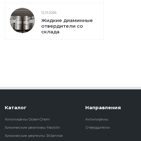
12.01.2026
Жидкие диаминные
отвердители со
склада
Каталог
Направления
Антипирены OceanСhem
Антипирены
Химические реактивы Macklin
Отвердители
Химические реагенты 3ASenrise