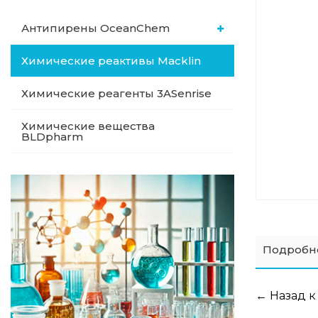
Антипирены OceanСhem
Химические реактивы Macklin
Химические реагенты 3ASenrise
Химические вещества
BLDpharm
Подробн
← Назад к