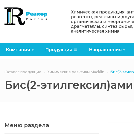
Назад
Назад
Назад
Назад
Назад
Химическая продукция: ан
реагенты, реактивы и друг
органическая и неорганиче
Компания
Продукция
Направления
Информация
Антипирены
драгметаллы, синтез сырья,
аналитическая химия
О компании
Антипирены
Антипирены
Новости
Органически
OceanСhem
антипирены
Компания
Продукция
Направления
Лицензии
Отвердители
Акции
Химические реактивы
Неорганичес
Macklin
антипирены
Партнеры
Вопрос-ответ
Каталог продукции
Химические реактивы Macklin
Бис(2-этилг
Химические реагенты
Бис(2-этилгексил)ам
Документы
Политика
3ASenrise
конфиденциальности
Отзывы
Химические вещества
BLDpharm
Реквизиты
Меню раздела
Филиалы