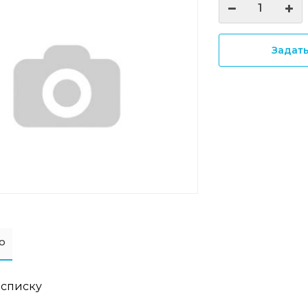
Задат
о
 списку