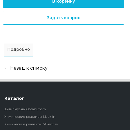
В корзину
Задать вопрос
Подробно
← Назад к списку
Каталог
Антипирены OceanСhem
Химические реактивы Macklin
Химические реагенты 3ASenrise