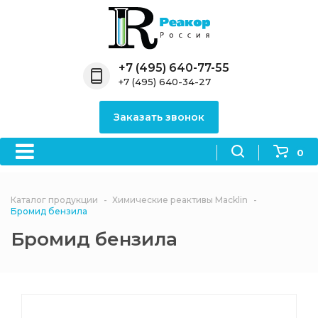
Назад
Назад
Назад
Назад
Назад
Компания
Продукция
Направления
Информация
Антипирены
+7 (495) 640-77-55
+7 (495) 640-34-27
О компании
Антипирены
Антипирены
Новости
Органически
OceanСhem
антипирены
Заказать звонок
Лицензии
Отвердители
Акции
Химические реактивы
Неорганичес
Macklin
антипирены
0
Партнеры
Вопрос-ответ
Химические реагенты
Документы
Политика
Каталог продукции
Химические реактивы Macklin
3ASenrise
конфиденциальности
Бромид бензила
Отзывы
Бромид бензила
Химические вещества
BLDpharm
Реквизиты
Филиалы