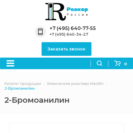
Назад
Назад
Назад
Назад
Назад
Компания
Продукция
Направления
Информация
Антипирены
+7 (495) 640-77-55
+7 (495) 640-34-27
О компании
Антипирены
Антипирены
Новости
Органически
OceanСhem
антипирены
Заказать звонок
Лицензии
Отвердители
Акции
Химические реактивы
Неорганичес
Macklin
антипирены
0
Партнеры
Вопрос-ответ
Химические реагенты
Документы
Политика
Каталог продукции
Химические реактивы Macklin
3ASenrise
конфиденциальности
2-Бромоанилин
Отзывы
2-Бромоанилин
Химические вещества
BLDpharm
Реквизиты
Филиалы