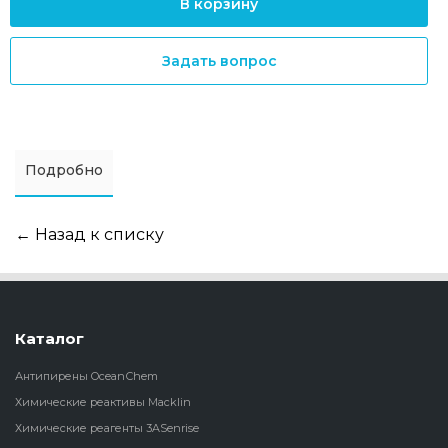
В корзину
Задать вопрос
Подробно
← Назад к списку
Каталог
Антипирены OceanСhem
Химические реактивы Macklin
Химические реагенты 3ASenrise