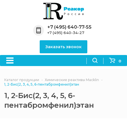
Назад
Назад
Назад
Назад
Назад
Компания
Продукция
Направления
Информация
Антипирены
+7 (495) 640-77-55
+7 (495) 640-34-27
О компании
Антипирены
Антипирены
Новости
Органически
OceanСhem
антипирены
Заказать звонок
Лицензии
Отвердители
Акции
Химические реактивы
Неорганичес
Macklin
антипирены
0
Партнеры
Вопрос-ответ
Химические реагенты
Документы
Политика
Каталог продукции
Химические реактивы Macklin
3ASenrise
конфиденциальности
1, 2-Бис(2, 3, 4, 5, 6-пентабромфенил)этан
Отзывы
1, 2-Бис(2, 3, 4, 5, 6-
Химические вещества
BLDpharm
пентабромфенил)этан
Реквизиты
Филиалы