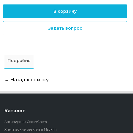
В корзину
Задать вопрос
Подробно
← Назад к списку
Каталог
Антипирены OceanСhem
Химические реактивы Macklin